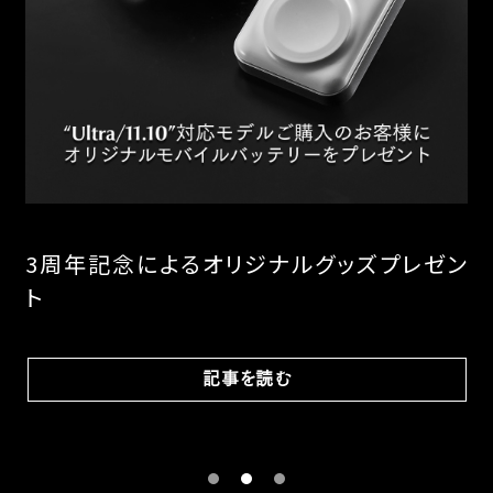
い
3周年記念によるオリジナルグッズプレゼン
A
ト
フ
記事を読む