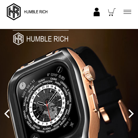
COLLECTION
ALL
AppleWatch Ultra 2/1 (49mm)
AppleWatch 11/10 (46mm)
AppleWatch 9/8/7 (41mm)
AppleWatch 9/8/7 (45mm)
AppleWatch SE 3/2/1 (40mm)
AppleWatch SE 3/2/1 (44mm)
STRAP/Accessory
Beltset