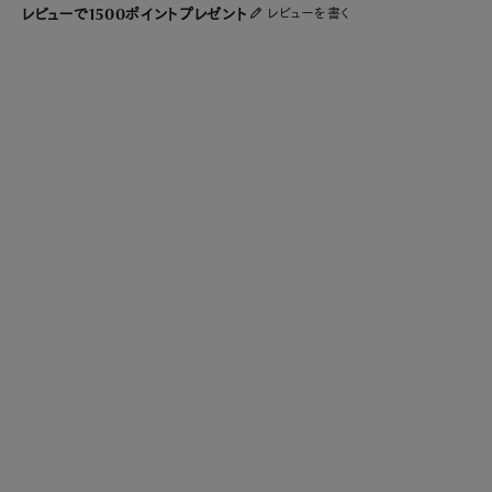
レビューで1500ポイントプレゼント
レビューを書く
ヘアライン＆ポリッシュ仕上げのベゼルとケース
ベゼルとケースに、上質な316Lステンレススティールを使用。ベゼルやケースサ
イドのヘアライン加工に、エッジを美しいポリッシュ加工で仕上げ、メリハリのあ
る曲線的な輝きを引き出しています。また、艶やかなポリッシュのデジタルクラウ
ン・サイドボタン・ラグが相まって、ラグジュアリーな個性を創出します。
イタリアンカーフレザーと再生シリコンのハイブリッドストラップ
クラシック コレクションの特徴は、上質なイタリアンカーフレザーを再生シリコ
ンに結合したストラップにあります。表側のクロコダイル型のイタリアンカーフレ
ザーはしなやかで、高級感を醸成しています。また、肌にあたる部分を再生シリ
コンでカバーし、汗や水濡れの影響を軽減しています。