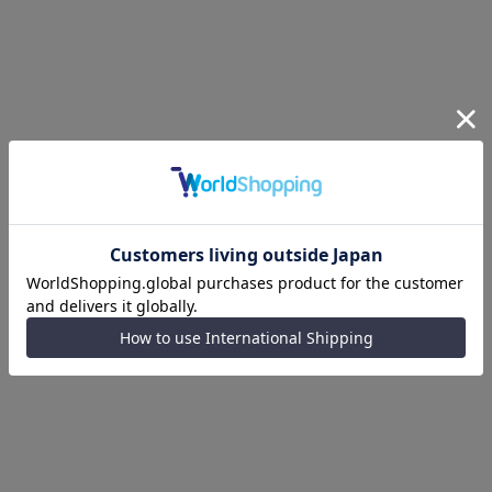
購入する際のご注意
商品についてのお問い合わせ
商品詳細
べセルとケース、尾錠は、IP（イオンプレーティング）加工によ
るイエローゴールドカラー。ストラップは、表裏ともにホワイ
ト。クラシカルかつアーバンなカラーリング。