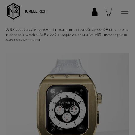
COLLECTION
高級アップルウォッチケース.カバー｜HUMBLE RICH | ハンブルリッチ公式サイト
CLASS
IC for Apple Watch SE（ステンレス）
Apple Watch SE 3/2/1対応 - IPcoating 0640
CL03YOYLWHY 40mm
ALL
AppleWatch 11/10(46mm)
AppleWatch Ultra 2/1(49mm)
AppleWatch 9/8/7 (41mm)
AppleWatch 9/8/7 (45mm)
AppleWatch SE 3/2/1 (40mm)
AppleWatch SE 3/2/1 (44mm)
STRAP/Accessory
Beltset