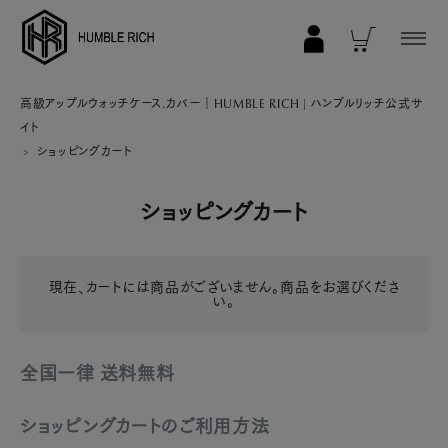
COLLECTION
高級アップルウォッチケース.カバー｜HUMBLE RICH | ハンブルリッチ公式サ
イト
ALL
ショッピングカート
AppleWatch 11/10(46mm)
ショッピングカート
AppleWatch Ultra 2/1(49mm)
AppleWatch 9/8/7 (41mm)
AppleWatch 9/8/7 (45mm)
現在、カートには商品がございません。商品をお選びくださ
い。
AppleWatch SE 3/2/1 (40mm)
AppleWatch SE 3/2/1 (44mm)
全国一律 送料無料
STRAP/Accessory
Beltset
ショッピングカートのご利用方法