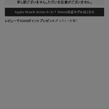
申し訳ございません。ただいま在庫がございません。
Apple Watch Series 9/8/7 45mm対応モデルはこちら
レビューで1500ポイントプレゼント
レビューを書く
再生アルミニウムベゼルと再生ステンレススティールケース
色鮮やかな再生アルミニウムを採用。マットな仕上げのアルミニウムが、スタイリ
ッシュ、かつアクティブな手元を演出。ケースはIP加工で着色された再生ステン
レススティール。SPORT COLLECTIONは、ケース、ベゼル、ストラップに至るま
で、地球環境に配慮したサステナブルな素材で構成されています。
イタリアンレザーと再生シリコンのストラップ
イタリアンレザーと再生シリコンを結合したハイブリッドな逸品。表面のイタリア
ンレザーはラインの通ったスタイリッシュなフォルム。肌にあたる裏面は再生シリ