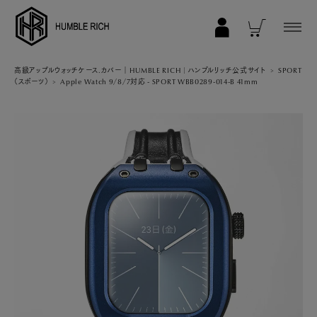
COLLECTION
高級アップルウォッチケース.カバー｜HUMBLE RICH | ハンブルリッチ公式サイト
SPORT
（スポーツ）
Apple Watch 9/8/7対応 - SPORT WBB0289-014-B 41mm
ALL
AppleWatch 11/10(46mm)
AppleWatch Ultra 2/1(49mm)
AppleWatch 9/8/7 (41mm)
AppleWatch 9/8/7 (45mm)
AppleWatch SE 3/2/1 (40mm)
AppleWatch SE 3/2/1 (44mm)
STRAP/Accessory
Beltset