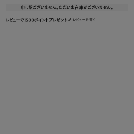
申し訳ございません。ただいま在庫がございません。
レビューで1500ポイントプレゼント
レビューを書く
アップルウォッチウルトラをラグジュアリーに
アクティブに活躍するApple Watch Ultra2/1を、よりラグジュアリーに着飾る
ことができるアップルウォッチケースです。カジュアルなApple Watchの外観を、
機能をそのまま※に、ワンタッチで本格的な腕時計のように変えることができま
す。忙しい大人の余暇に最適なコレクションです。
※デジタルクラウンを覆うため、心電図の機能はご使用いただけません。
本格的な時計のような仕上げ