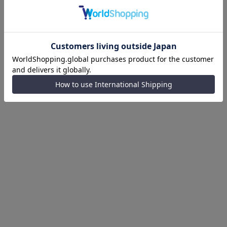
ベゼル、ケース、ラグ、尾錠は本格的な時計にも使われるス
テンレススチール。エッジをポリッシュ、他をヘアライン仕上
げ。ストラップはさりげないメタルのアクセントがついたオー
ルシリコン製。高級感あふれるアクティブかつエレガントな
モデル。
対応サイズ
49 mm
互換性
Apple Watch Ultra 2/1
Bezel Material
再生ステンレススティール
Case Material
再生ステンレススティール