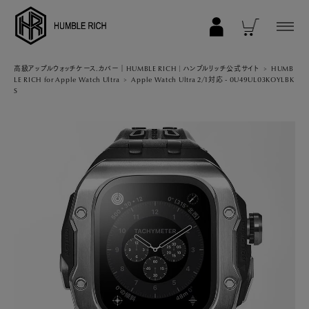
COLLECTION
高級アップルウォッチケース.カバー｜HUMBLE RICH | ハンブルリッチ公式サイト
HUMB
LE RICH for Apple Watch Ultra
Apple Watch Ultra 2/1対応 - 0U49UL03KOYLBK
S
ALL
AppleWatch 11/10(46mm)
AppleWatch Ultra 2/1(49mm)
AppleWatch 9/8/7 (41mm)
AppleWatch 9/8/7 (45mm)
AppleWatch SE 3/2/1 (40mm)
AppleWatch SE 3/2/1 (44mm)
STRAP/Accessory
Beltset