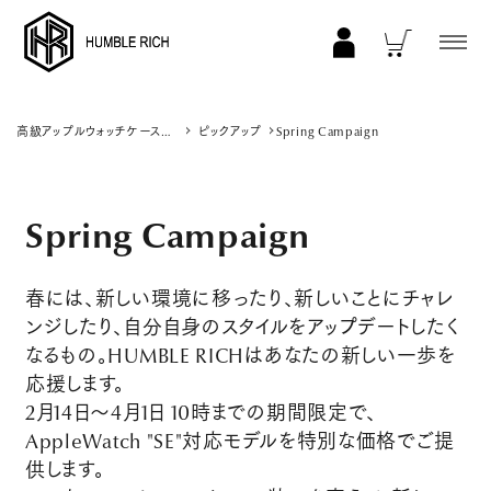
COLLECTION
高級アップルウォッチケース・
ピックアップ
Spring Campaign
カバー｜ハンブルリッチ公式
ALL
サイト
AppleWatch Ultra 2/1 (49mm)
Spring Campaign
AppleWatch 11/10 (46mm)
AppleWatch 9/8/7 (41mm)
春には、新しい環境に移ったり、新しいことにチャレ
AppleWatch 9/8/7 (45mm)
ンジしたり、自分自身のスタイルをアップデートしたく
AppleWatch SE 3/2/1 (40mm)
なるもの。HUMBLE RICHはあなたの新しい一歩を
応援します。
AppleWatch SE 3/2/1 (44mm)
2月14日～4月1日 10時までの期間限定で、
STRAP/Accessory
AppleWatch "SE"対応モデルを特別な価格でご提
Beltset
供します。