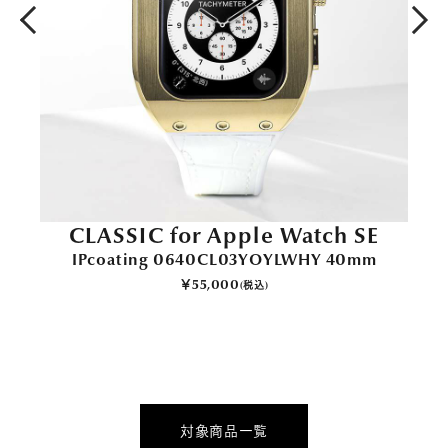
E
CLASSIC for Apple Watch SE
IPcoating 0640CL03YOYLWHY 40mm
￥55,000
(税込)
対象商品一覧