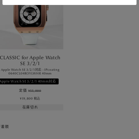
CLASSIC for Apple Watch
SE 3/2/1
Apple Watch SE 3/2/1対応 - IPcoating
0640CL04ROYLWHR 40mm
Apple Watch SE 3/2/1 40mm対応
定価
¥
55,000
¥
19,800
税込
在庫切れ
新着順