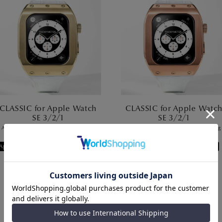
CLASSIC for Apple Watch
CLASSIC for Apple Watc
SE 3/2/1
SE 3/2/1
Apple Watch SE 3/2/1対応 - IPcoating
Apple Watch SE 3/2/1対応 - IPcoating
0644CL03YOYLWHY 44mm
0644CL04ROYLWHR 44mm
Apple Watch SE 3/2/1 44mm対応
Apple Watch SE 3/2/1 44mm対応
定価
定価
¥
55,000
¥
55,000
¥
20,900
税込
¥
20,900
税込