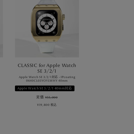
h
CLASSIC for Apple Watch
SE 3/2/1
Apple Watch SE 3/2/1対応 - IPcoating
0640CL03YOYLWHY 40mm
Apple Watch SE 3/2/1 40mm対応
定価
¥
55,000
¥
19,800
税込