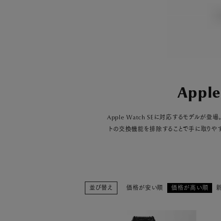
PICK UP
NEWS
ABOUT
Appl
SHOP LIST
Apple Watch SEに対応するモデル
トの交換機能を排除することで手に取りやすい価
並び替え
価格が安い順
価格が高い順