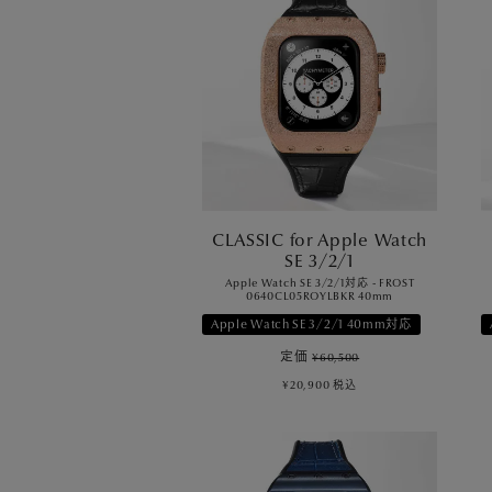
CLASSIC for Apple Watch
SE 3/2/1
Apple Watch SE 3/2/1対応 - FROST
0640CL05ROYLBKR 40mm
Apple Watch SE 3/2/1 40mm対応
定価
¥
60,500
¥
20,900
税込