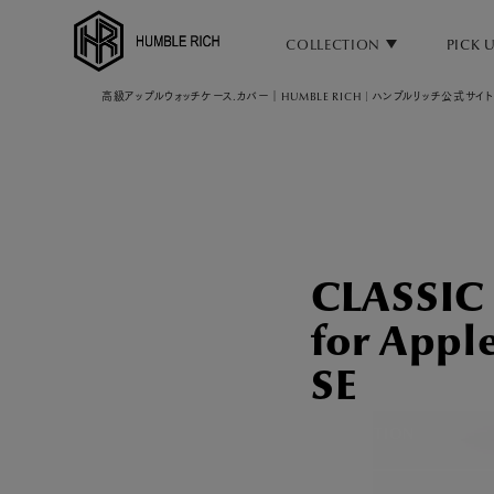
COLLECTION
PICK 
高級アップルウォッチケース.カバー｜HUMBLE RICH | ハンブルリッチ公式サイト
COLLECTION
ALL
AppleWatch 11/10(46mm)
AppleWatch Ultra 2/1(49mm)
AppleWatch 9/8/7 (41mm)
CLASSIC
AppleWatch 9/8/7 (45mm)
for Appl
AppleWatch SE 3/2/1 (40mm)
SE
AppleWatch SE 3/2/1 (44mm)
STRAP/Accessory
COLLECTION
Beltset