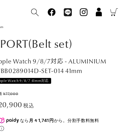
mm
PORT(Belt set)
pple Watch 9/8/7対応 - ALUMINIUM
BB0289014D-SET-014 41mm
pple Watch 9/8/7 41mm対応
価
¥
77,000
20,900
税込
なら
月々1,741円
から。分割手数料無料