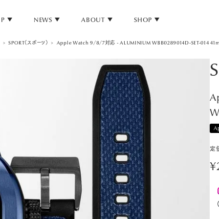
UP
NEWS
ABOUT
SHOP
SPORT（スポーツ）
Apple Watch 9/8/7対応 - ALUMINIUM WBB0289014D-SET-014 41
S
A
W
A
定
¥