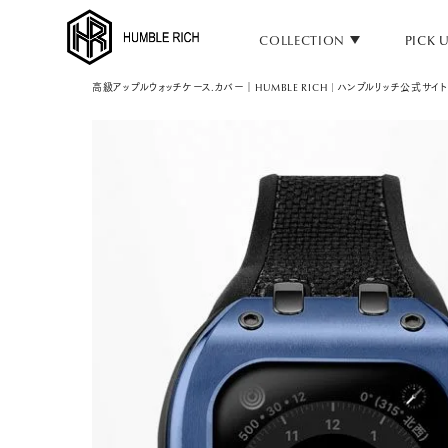
COLLECTION
PICK 
高級アップルウォッチケース.カバー｜HUMBLE RICH | ハンブルリッチ公式サイト
COLLECTION
ALL
AppleWatch 11/10(46mm)
AppleWatch Ultra 2/1(49mm)
AppleWatch 9/8/7 (41mm)
AppleWatch 9/8/7 (45mm)
AppleWatch SE 3/2/1 (40mm)
AppleWatch SE 3/2/1 (44mm)
STRAP/Accessory
Beltset