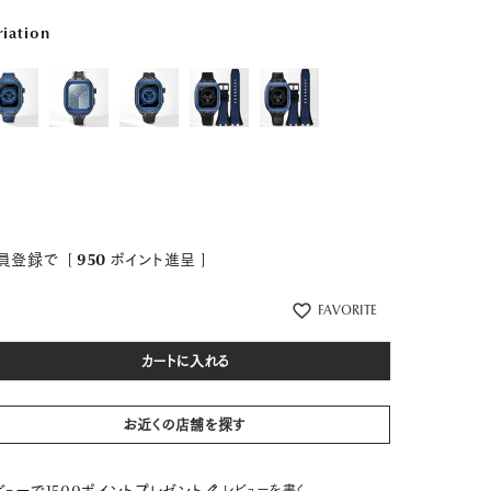
riation
員登録で
[
950
ポイント進呈 ]
FAVORITE
カートに入れる
お近くの店舗を探す
レビューを書く