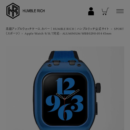
COLLECTION
高級アップルウォッチケース.カバー｜HUMBLE RICH | ハンブルリッチ公式サイト
SPORT
（スポーツ）
Apple Watch 9/8/7対応 - ALUMINIUM WBB0290-014 45mm
ALL
AppleWatch 11/10(46mm)
AppleWatch Ultra 2/1(49mm)
AppleWatch 9/8/7 (41mm)
AppleWatch 9/8/7 (45mm)
AppleWatch SE 3/2/1 (40mm)
AppleWatch SE 3/2/1 (44mm)
STRAP/Accessory
Beltset