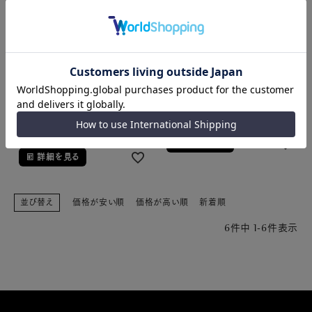
CLASSIC
CLASSIC
Apple Watch 11/10対応 -
Apple Watch 11/10対応 -
1046CL06BKYLBWR
1046CL06SSYLBTS 46mm
46mm
Apple Watch 11/10対応
Apple Watch 11/10対応
定価
¥
93,500
定価
¥
110,000
¥
84,150
税込
¥
99,000
税込
在庫切れ
在庫切れ
詳細を見る
詳細を見る
並び替え
価格が安い順
価格が高い順
新着順
6
件中
1
-
6
件表示