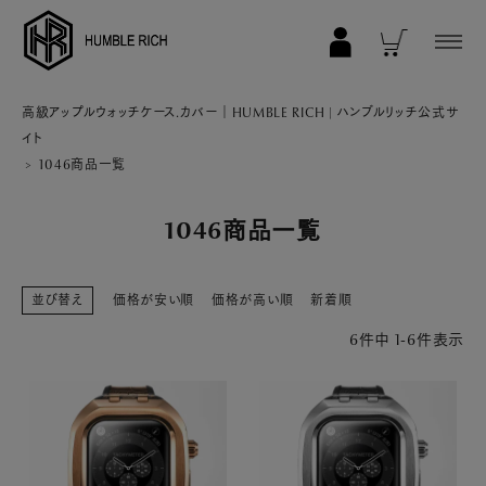
COLLECTION
高級アップルウォッチケース.カバー｜HUMBLE RICH | ハンブルリッチ公式サ
イト
ALL
1046商品一覧
AppleWatch 11/10(46mm)
1046商品一覧
AppleWatch Ultra 2/1(49mm)
AppleWatch 9/8/7 (41mm)
並び替え
価格が安い順
価格が高い順
新着順
AppleWatch 9/8/7 (45mm)
6
件中
1
-
6
件表示
AppleWatch SE 3/2/1 (40mm)
AppleWatch SE 3/2/1 (44mm)
STRAP/Accessory
Beltset