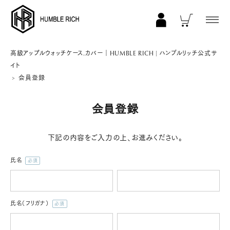
COLLECTION
高級アップルウォッチケース.カバー｜HUMBLE RICH | ハンブルリッチ公式サ
イト
ALL
会員登録
AppleWatch 11/10(46mm)
会員登録
AppleWatch Ultra 2/1(49mm)
AppleWatch 9/8/7 (41mm)
下記の内容をご入力の上、お進みください。
AppleWatch 9/8/7 (45mm)
氏名
AppleWatch SE 3/2/1 (40mm)
(必
須)
AppleWatch SE 3/2/1 (44mm)
STRAP/Accessory
氏名（フリガナ）
(必
Beltset
須)