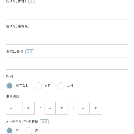
住所２（番地）
(必
須)
住所３（建物名）
お電話番号
(必
須)
性別
指定なし
男性
女性
生年月日
メールマガジンの購読
(必
可
否
須)