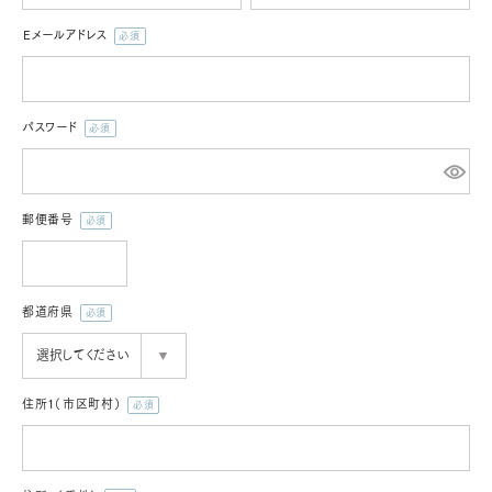
Ｅメールアドレス
PICK UP
(必
須)
NEWS
パスワード
(必
須)
ABOUT
郵便番号
SHOP LIST
(必
須)
都道府県
(必
須)
住所１（市区町村）
(必
須)