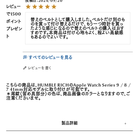
投稿日
2024/09/20
レビュー
で1500
替えのベルトとして購入しました。ベルトだけ別のも
ポイント
のを買って付け替えるだけで、もう一つ時計を買っ
たような感じになるので替えのベルトの購入はおす
プレゼン
すめです。本商品は付け心地もよく、程よい高級感
ト
もあるのでよいです。
すべてのレビューを見る
レビューを書く
こちらの商品は、HUMBLE RICHのApple Watch Series 9 / 8 /
7 41mm対応モデルに取り付けが可能です。
＊尾錠（留め具部分）の色は、商品画像のカラーとなりますので、ご
注意くださいませ。
製品詳細