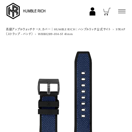
COLLECTION
高級アップルウォッチケース.カバー｜HUMBLE RICH | ハンブルリッチ公式サイト
STRAP
（ストラップ - バンド）
WBB0289-014-ST 41mm
ALL
AppleWatch 11/10(46mm)
AppleWatch Ultra 2/1(49mm)
AppleWatch 9/8/7 (41mm)
AppleWatch 9/8/7 (45mm)
AppleWatch SE 3/2/1 (40mm)
AppleWatch SE 3/2/1 (44mm)
STRAP/Accessory
Beltset