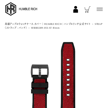
COLLECTION
高級アップルウォッチケース.カバー｜HUMBLE RICH | ハンブルリッチ公式サイト
STRAP
（ストラップ - バンド）
WBB0289-013-ST 41mm
ALL
AppleWatch 11/10(46mm)
AppleWatch Ultra 2/1(49mm)
AppleWatch 9/8/7 (41mm)
AppleWatch 9/8/7 (45mm)
AppleWatch SE 3/2/1 (40mm)
AppleWatch SE 3/2/1 (44mm)
STRAP/Accessory
Beltset