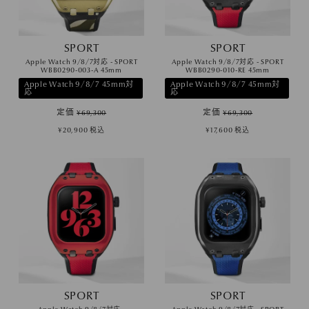
SPORT
SPORT
Apple Watch 9/8/7対応 - SPORT
Apple Watch 9/8/7対応 - SPORT
WBB0290-003-A 45mm
WBB0290-010-RE 45mm
Apple Watch 9/8/7 45mm対
Apple Watch 9/8/7 45mm対
応
応
定価
定価
¥
69,300
¥
69,300
¥
20,900
税込
¥
17,600
税込
SPORT
SPORT