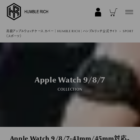
COLLECTION
高級アップルウォッチケース.カバー｜HUMBLE RICH | ハンブルリッチ公式サイト
SPORT
（スポーツ）
ALL
AppleWatch 11/10(46mm)
AppleWatch Ultra 2/1(49mm)
AppleWatch 9/8/7 (41mm)
Apple Watch 9/8/7
AppleWatch 9/8/7 (45mm)
COLLECTION
AppleWatch SE 3/2/1 (40mm)
AppleWatch SE 3/2/1 (44mm)
STRAP/Accessory
Beltset
Apple Watch 9/8/7-41mm/45mm対応。