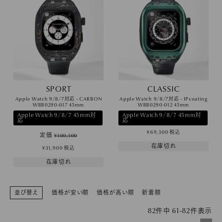
SPORT
CLASSIC
Apple Watch 9/8/7対応 - CARBON
Apple Watch 9/8/7対応 - IPcoating
WBB0290-017 45mm
WBB0290-012 45mm
Apple Watch 9/8/7 45mm対
Apple Watch 9/8/7 45mm対
応
応
¥
69,300
税込
定価
¥
100,100
在庫切れ
¥
31,900
税込
在庫切れ
並び替え
価格が安い順
価格が高い順
新着順
82
件中
61
-
82
件表示