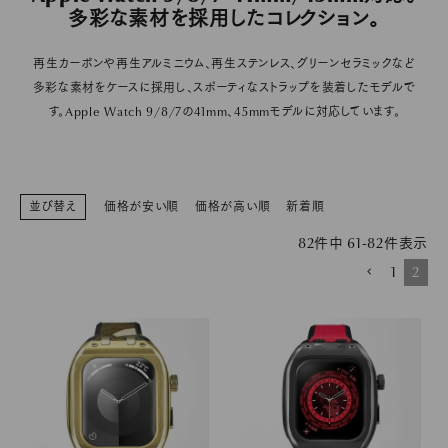
多彩な素材を採用したコレクション。
PICK UP
再生カーボンや再生アルミニウム、再生ステンレス、グリーンセラミックなど
多彩な素材をケースに採用し、スポーティなストラップを装着したモデルで
NEWS
す。Apple Watch 9/8/7の41mm、45mmモデルに対応しています。
ABOUT
SHOP LIST
並び替え
価格が安い順
価格が高い順
新着順
82
件中
61
-
82
件表示
1
2