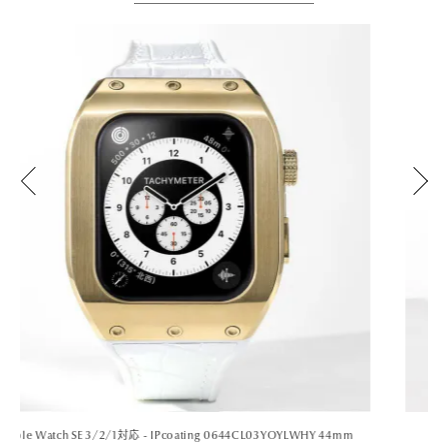
Apple Watch SE 3/2/1対応 - FROST 0640CL05ROYLBKR 40mm