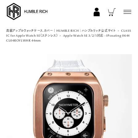
COLLECTION
高級アップルウォッチケース.カバー｜HUMBLE RICH | ハンブルリッチ公式サイト
CLASS
IC for Apple Watch SE（ステンレス）
Apple Watch SE 3/2/1対応 - IPcoating 0644
CL04ROYLWHR 44mm
ALL
AppleWatch 11/10(46mm)
AppleWatch Ultra 2/1(49mm)
AppleWatch 9/8/7 (41mm)
AppleWatch 9/8/7 (45mm)
AppleWatch SE 3/2/1 (40mm)
AppleWatch SE 3/2/1 (44mm)
STRAP/Accessory
Beltset