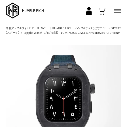
COLLECTION
高級アップルウォッチケース.カバー｜HUMBLE RICH | ハンブルリッチ公式サイト
SPORT
（スポーツ）
Apple Watch 9/8/7対応 - LUMINOUS CARBON WBB0289-019 41mm
ALL
AppleWatch 11/10(46mm)
AppleWatch Ultra 2/1(49mm)
AppleWatch 9/8/7 (41mm)
AppleWatch 9/8/7 (45mm)
AppleWatch SE 3/2/1 (40mm)
AppleWatch SE 3/2/1 (44mm)
STRAP/Accessory
Beltset