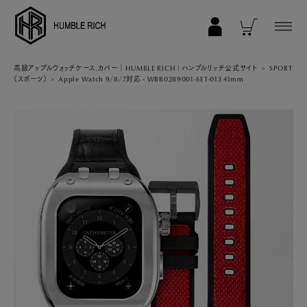
COLLECTION
高級アップルウォッチケース.カバー｜HUMBLE RICH | ハンブルリッチ公式サイト
SPORT
（スポーツ）
Apple Watch 9/8/7対応 - WBB0289001-SET-013 41mm
ALL
AppleWatch 11/10(46mm)
AppleWatch Ultra 2/1(49mm)
AppleWatch 9/8/7 (41mm)
AppleWatch 9/8/7 (45mm)
AppleWatch SE 3/2/1 (40mm)
AppleWatch SE 3/2/1 (44mm)
STRAP/Accessory
Beltset