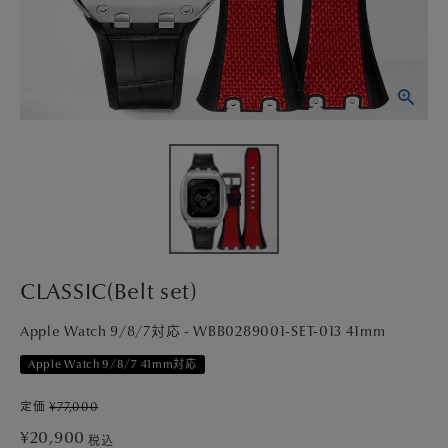
PICK UP
NEWS
ABOUT
SHOP LIST
CLASSIC(Belt set)
Apple Watch 9/8/7対応 - WBB0289001-SET-013 41mm
Apple Watch 9/8/7 41mm対応
定価
¥
77,000
¥
20,900
税込