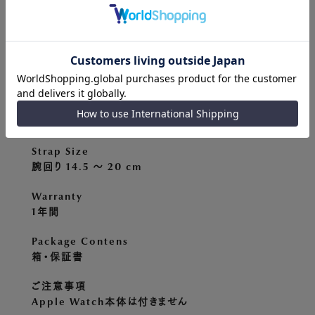
Case Size
横 46.7 × 縦 56.3 × 厚 12.9 mm
Water Resistant
Apple Watchの防水性に準ずる
Strap Material
再生シリコン / イタリアンレザー
Strap Size
腕回り 14.5 〜 20 cm
Warranty
1年間
Package Contens
箱・保証書
ご注意事項
Apple Watch本体は付きません