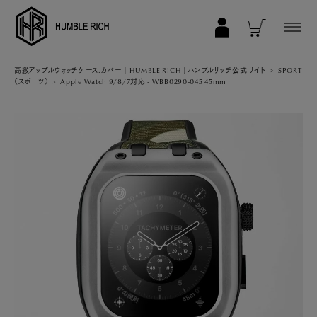
COLLECTION
高級アップルウォッチケース.カバー｜HUMBLE RICH | ハンブルリッチ公式サイト
SPORT
（スポーツ）
Apple Watch 9/8/7対応 - WBB0290-045 45mm
ALL
AppleWatch 11/10(46mm)
AppleWatch Ultra 2/1(49mm)
AppleWatch 9/8/7 (41mm)
AppleWatch 9/8/7 (45mm)
AppleWatch SE 3/2/1 (40mm)
AppleWatch SE 3/2/1 (44mm)
STRAP/Accessory
Beltset