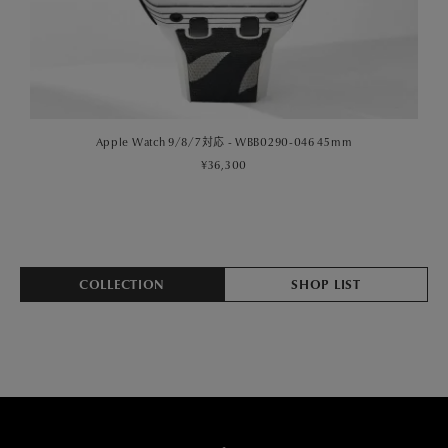
Apple Watch 9/8/7対応 - IPcoating WBB0290-003 45mm
¥20,900
COLLECTION
SHOP LIST