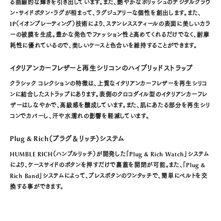
る曲線的な輝きを引き出しています。また、艶やかなポリッシュのデジタルクラウ
ン・サイドボタン・ラグが相まって、ラグジュアリーな個性を創出します。また、
IP（イオンプレーティング）技術により、ステンレススティールの表面に美しいカラ
ーの被膜を生成。豊かな発色でファッション性と高めてくれるだけでなく、耐摩
耗性に優れているので、美しいケースと色合いを維持することができます。
イタリアンカーフレザーと再生シリコンのハイブリッドストラップ
クラシック コレクションの特徴は、上質なイタリアンカーフレザーを再生シリコ
ンに結合したストラップにあります。表側のクロコダイル型のイタリアンカーフレ
ザーはしなやかで、高級感を醸成しています。また、肌にあたる部分を再生シリ
コンでカバーし、汗や水濡れの影響を軽減しています。
Plug & Rich（プラグ＆リッチ）システム
HUMBLE RICH（ハンブルリッチ）が開発した「Plug & Rich Watch」システム
により、ケースサイドのボタンを押すだけで裏蓋を開閉が可能。また、「Plug &
Rich Band」システムによって、プレスボタンのワンタッチで、簡単にベルトを交
換する事ができます。