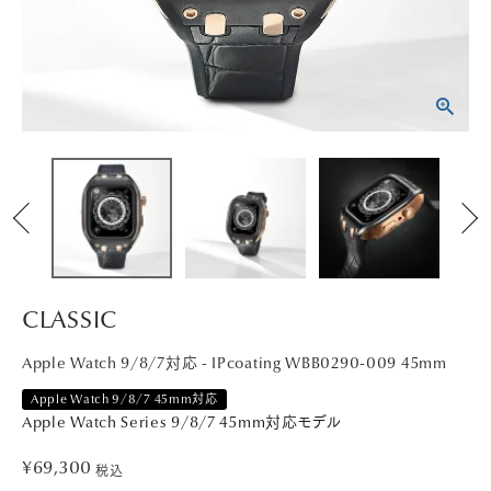
PICK UP
NEWS
ABOUT
SHOP LIST
CLASSIC
Apple Watch 9/8/7対応 - IPcoating WBB0290-009 45mm
Apple Watch 9/8/7 45mm対応
Apple Watch Series 9/8/7 45mm対応モデル
¥
69,300
税込