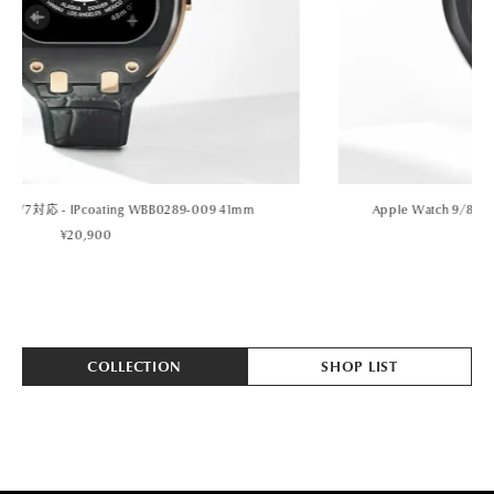
Apple Watch 9/8/7対応 - ALUMINIUM WBB0290-010 45mm
¥20,900
COLLECTION
SHOP LIST