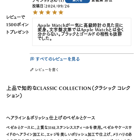
ナイン99
1
宮城県
男性
購入者
投稿日
2024/09/26
レビューで
1500ポイン
Apple Watchが一気に高級時計の見た目に
変身。文字盤次第ではApple Watchとは全く
トプレゼント
分からない。ブラックとゴールドの相性も抜群
でした。
すべてのレビューを見る
レビューを書く
上品で知的な
CLASSIC COLLECTION（クラシック コレク
ション）
ヘアライン＆ポリッシュ仕上げのベゼルとケース
ベゼルとケースに、上質な316Lステンレススティールを使用。ベゼルやケースサ
イドのヘアライン加工に、エッジを美しいポリッシュ加工で仕上げ、メリハリのあ