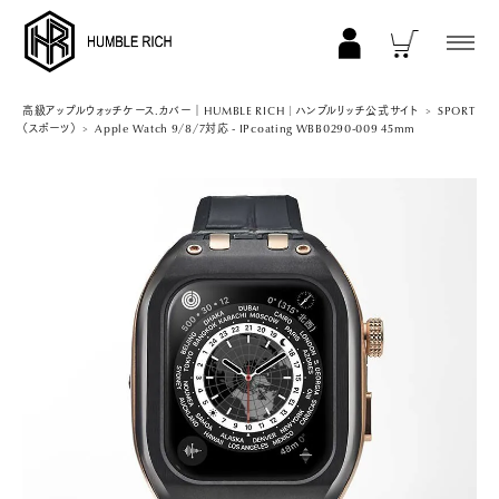
COLLECTION
高級アップルウォッチケース.カバー｜HUMBLE RICH | ハンブルリッチ公式サイト
SPORT
（スポーツ）
Apple Watch 9/8/7対応 - IPcoating WBB0290-009 45mm
ALL
AppleWatch 11/10(46mm)
AppleWatch Ultra 2/1(49mm)
AppleWatch 9/8/7 (41mm)
AppleWatch 9/8/7 (45mm)
AppleWatch SE 3/2/1 (40mm)
AppleWatch SE 3/2/1 (44mm)
STRAP/Accessory
Beltset