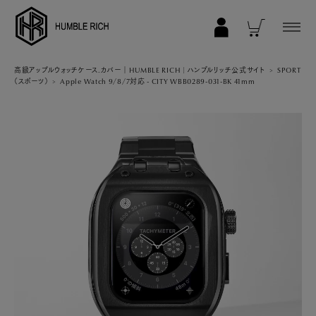
COLLECTION
高級アップルウォッチケース.カバー｜HUMBLE RICH | ハンブルリッチ公式サイト
SPORT
（スポーツ）
Apple Watch 9/8/7対応 - CITY WBB0289-031-BK 41mm
ALL
AppleWatch 11/10(46mm)
AppleWatch Ultra 2/1(49mm)
AppleWatch 9/8/7 (41mm)
AppleWatch 9/8/7 (45mm)
AppleWatch SE 3/2/1 (40mm)
AppleWatch SE 3/2/1 (44mm)
STRAP/Accessory
Beltset