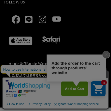
FOLLOW US
Apple及びApple Watchは、⽶国およびその他の国で登録され
たApple Inc.の
商標です。HUMBLE RICHはApple Inc.と提携
した製品ではありません。
© UENI TRADING CO.,LTD