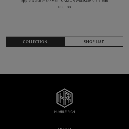
Apple Watch 9/8/7対応 - CITY WBB0289-035 41mm
¥38,500
COLLECTION
SHOP LIST