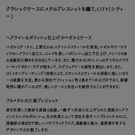
クラシックケースにメタルブレスレットを纏う、CITY（シティ
ー）
ヘアライン＆ポリッシュ仕上げのベゼルとケース
ベゼルとケースに、上質な316Lステンレススティールを使用。ベゼルやケースサ
イドのヘアライン加工に、エッジを美しいポリッシュ加工で仕上げ、メリハリのあ
る曲線的な輝きを引き出しています。また、艶やかなポリッシュのデジタルクラウ
ン・サイドボタン・ラグが相まって、ラグジュアリーな個性を創出します。また、
IP（イオンプレーティング）技術により、ステンレススティールの表面に美しいカラ
ーの被膜を生成。豊かな発色でファッション性と高めてくれるだけでなく、耐摩
耗性に優れているので、美しいケースと色合いを維持することができます。
フルメタルの三連ブレスレット
美を計算した絶妙な直線と曲線。一齣ずつ丹念に仕上げられた表面のヘアラ
インとエッジのポリッシュ。光の角度によって存在を表すハンブルリッチのロゴ。
接続部の境目まで美しいバタフライクラスプ。高級感に富み、重厚感を有する
デザインで心を魅了します。