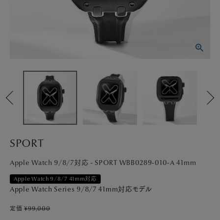
PICK UP
NEWS
ABOUT
SHOP LIST
SPORT
Apple Watch 9/8/7対応 - SPORT WBB0289-010-A 41mm
Apple Watch 9/8/7 41mm対応
Apple Watch Series 9/8/7 41mm対応モデル
定価
¥
99,000