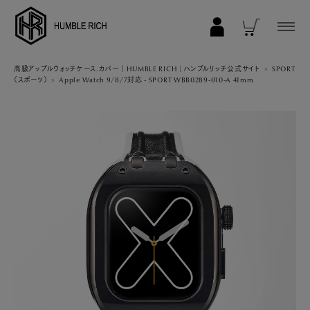
COLLECTION
高級アップルウォッチケース.カバー｜HUMBLE RICH | ハンブルリッチ公式サイト
SPORT
（スポーツ）
Apple Watch 9/8/7対応 - SPORT WBB0289-010-A 41mm
ALL
AppleWatch 11/10(46mm)
AppleWatch Ultra 2/1(49mm)
AppleWatch 9/8/7 (41mm)
AppleWatch 9/8/7 (45mm)
AppleWatch SE 3/2/1 (40mm)
AppleWatch SE 3/2/1 (44mm)
STRAP/Accessory
Beltset