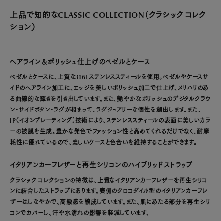
上品で知的な
CLASSIC COLLECTION（クラシック コレク
ション）
ヘアライン＆ポリッシュ仕上げのベゼルとケース
ベゼルとケースに、上質な316Lステンレススティールを使用。ベゼルやケースサ
イドのヘアライン加工に、エッジを美しいポリッシュ加工で仕上げ、メリハリのあ
る曲線的な輝きを引き出しています。また、艶やかなポリッシュのデジタルクラウ
ン・サイドボタン・ラグが相まって、ラグジュアリーな個性を創出します。また、
IP（イオンプレーティング）技術により、ステンレススティールの表面に美しいカラ
ーの被膜を生成。豊かな発色でファッション性と高めてくれるだけでなく、耐摩
耗性に優れているので、美しいケースと色合いを維持することができます。
イタリアンカーフレザーと再生シリコンのハイブリッドストラップ
クラシック コレクションの特徴は、上質なイタリアンカーフレザーを再生シリコ
ンに結合したストラップにあります。表側のクロコダイル型のイタリアンカーフレ
ザーはしなやかで、高級感を醸成しています。また、肌にあたる部分を再生シリ
コンでカバーし、汗や水濡れの影響を軽減しています。