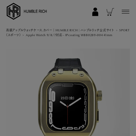
COLLECTION
高級アップルウォッチケース.カバー｜HUMBLE RICH | ハンブルリッチ公式サイト
SPORT
（スポーツ）
Apple Watch 9/8/7対応 - IPcoating WBB0289-004 41mm
ALL
AppleWatch 11/10(46mm)
AppleWatch Ultra 2/1(49mm)
AppleWatch 9/8/7 (41mm)
AppleWatch 9/8/7 (45mm)
AppleWatch SE 3/2/1 (40mm)
AppleWatch SE 3/2/1 (44mm)
STRAP/Accessory
Beltset