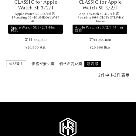
CLASSIC for Apple
CLASSIC for Apple
Watch SE 3/2/1
Watch SE 3/2/1
PICK UP
Apple Watch SE 3/2/1対応 -
Apple Watch SE 3/2/1対応 -
IPcoating 0644CL04ROYLWHR
IPcoating 0644CL03YOYLWHY
44mm
44mm
Apple Watch SE 3/2/1 44mm
Apple Watch SE 3/2/1 44mm
NEWS
対応
対応
定価
定価
¥
55,000
¥
55,000
ABOUT
¥
20,900
税込
¥
20,900
税込
SHOP LIST
並び替え
価格が安い順
価格が高い順
新着順
2
件中
1
-
2
件表示