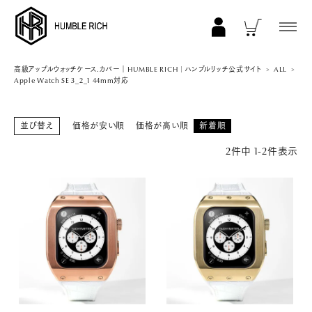
COLLECTION
高級アップルウォッチケース.カバー｜HUMBLE RICH | ハンブルリッチ公式サイト
ALL
Apple Watch SE 3_2_1 44mm対応
ALL
AppleWatch 11/10(46mm)
並び替え
価格が安い順
価格が高い順
新着順
AppleWatch Ultra 2/1(49mm)
2
件中
1
-
2
件表示
AppleWatch 9/8/7 (41mm)
AppleWatch 9/8/7 (45mm)
AppleWatch SE 3/2/1 (40mm)
AppleWatch SE 3/2/1 (44mm)
STRAP/Accessory
Beltset